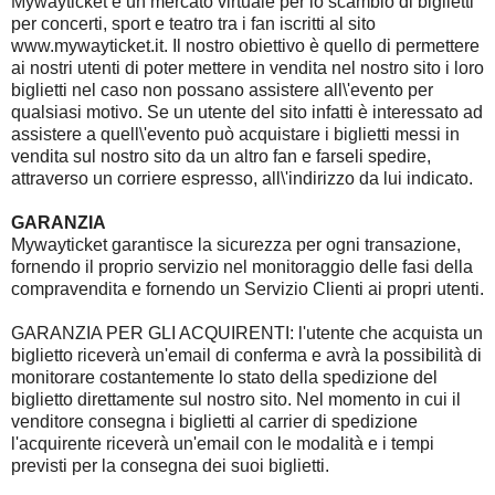
Mywayticket è un mercato virtuale per lo scambio di biglietti
per concerti, sport e teatro tra i fan iscritti al sito
www.mywayticket.it. Il nostro obiettivo è quello di permettere
ai nostri utenti di poter mettere in vendita nel nostro sito i loro
biglietti nel caso non possano assistere all\'evento per
qualsiasi motivo. Se un utente del sito infatti è interessato ad
assistere a quell\'evento può acquistare i biglietti messi in
vendita sul nostro sito da un altro fan e farseli spedire,
attraverso un corriere espresso, all\'indirizzo da lui indicato.
GARANZIA
Mywayticket garantisce la sicurezza per ogni transazione,
fornendo il proprio servizio nel monitoraggio delle fasi della
compravendita e fornendo un Servizio Clienti ai propri utenti.
GARANZIA PER GLI ACQUIRENTI: l'utente che acquista un
biglietto riceverà un'email di conferma e avrà la possibilità di
monitorare costantemente lo stato della spedizione del
biglietto direttamente sul nostro sito. Nel momento in cui il
venditore consegna i biglietti al carrier di spedizione
l'acquirente riceverà un'email con le modalità e i tempi
previsti per la consegna dei suoi biglietti.