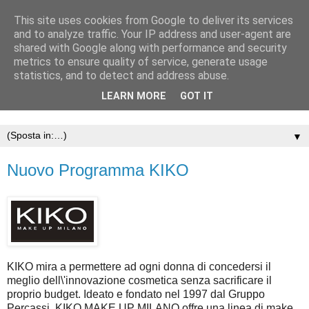
This site uses cookies from Google to deliver its services
and to analyze traffic. Your IP address and user-agent are
shared with Google along with performance and security
metrics to ensure quality of service, generate usage
statistics, and to detect and address abuse.
LEARN MORE
GOT IT
▼
Nuovo Programma KIKO
KIKO mira a permettere ad ogni donna di concedersi il
meglio dell\'innovazione cosmetica senza sacrificare il
proprio budget. Ideato e fondato nel 1997 dal Gruppo
Percassi, KIKO MAKE UP MILANO offre una linea di make