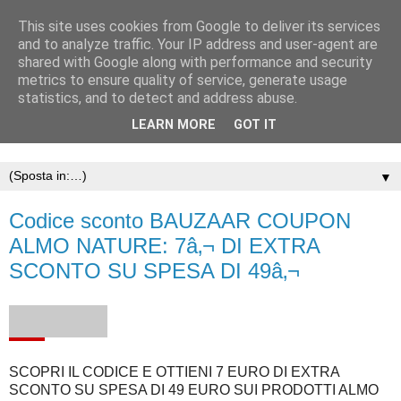
This site uses cookies from Google to deliver its services
and to analyze traffic. Your IP address and user-agent are
shared with Google along with performance and security
metrics to ensure quality of service, generate usage
statistics, and to detect and address abuse.
LEARN MORE
GOT IT
▼
Codice sconto BAUZAAR COUPON
ALMO NATURE: 7â‚¬ DI EXTRA
SCONTO SU SPESA DI 49â‚¬
SCOPRI IL CODICE E OTTIENI 7 EURO DI EXTRA
SCONTO SU SPESA DI 49 EURO SUI PRODOTTI ALMO