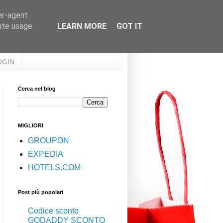
er-agent
rate usage
LEARN MORE
GOT IT
OGIN
Cerca nel blog
MIGLIORI
GROUPON
EXPEDIA
HOTELS.COM
Post più popolari
Codice sconto
GODADDY SCONTO