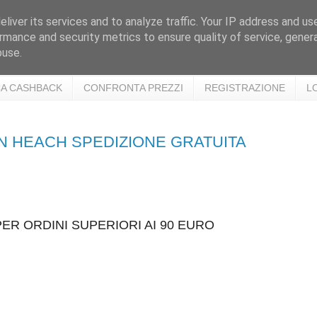
liver its services and to analyze traffic. Your IP address and us
rmance and security metrics to ensure quality of service, gene
buse.
A CASHBACK
CONFRONTA PREZZI
REGISTRAZIONE
L
IAN HEACH SPEDIZIONE GRATUITA
ER ORDINI SUPERIORI AI 90 EURO