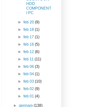
HDD
COMPONENT
I PC
►
feb 20
(9)
►
feb 18
(1)
►
feb 17
(1)
►
feb 16
(5)
►
feb 12
(6)
►
feb 11
(11)
►
feb 06
(3)
►
feb 04
(1)
►
feb 03
(10)
►
feb 02
(9)
►
feb 01
(4)
►
gennaio
(138)