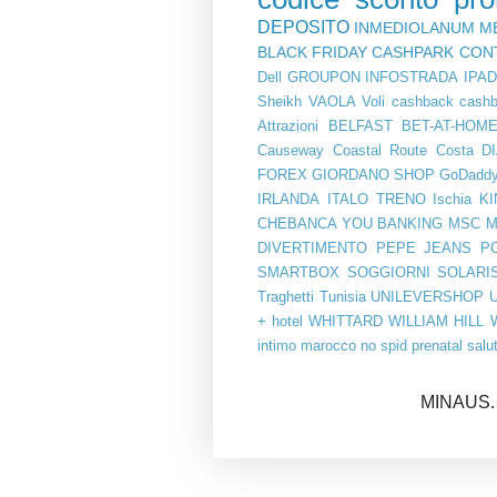
DEPOSITO
INMEDIOLANUM
M
BLACK FRIDAY
CASHPARK
CON
Dell
GROUPON
INFOSTRADA
IPA
Sheikh
VAOLA
Voli
cashback
cashb
Attrazioni
BELFAST
BET-AT-HOM
Causeway Coastal Route
Costa
D
FOREX
GIORDANO SHOP
GoDadd
IRLANDA
ITALO TRENO
Ischia
KI
CHEBANCA YOU BANKING
MSC
M
DIVERTIMENTO
PEPE JEANS
P
SMARTBOX
SOGGIORNI
SOLARI
Traghetti
Tunisia
UNILEVERSHOP
+ hotel
WHITTARD
WILLIAM HILL
intimo
marocco
no spid
prenatal
salu
MINAUS. 