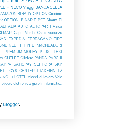
rogrammi
SPECIALI
CONTO
PLE
FINECO
Viaggi
BANCA SELLA
AMAZON
BINARY OPTION
Crociere
ck
OPZIONI BINARIE
PCT
Sharm El
ALITALIA
AUTO
AUTOPARTI
Asics
OLMAR
Capo Verde
Case vacanza
SYS
EXPEDIA
FERRAGAMO
FIRE
OMBINED
HP
HYPE
INMONDADORI
T PREMIUM
MONEY PLUS FLEXI
to
OUTLET
Oliviero
PANDA
PARCHI
KAPPA
SATISPAY
SEPHORA
SKY
BET
TOYS CENTER
TRADEINN
TV
M
VOLI+HOTEL
Viaggi di lavoro
Volo
O
ebook
elettronica
gioielli
informatica
by
Blogger
.