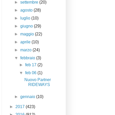
►
settembre
(20)
►
agosto
(28)
►
luglio
(10)
►
giugno
(29)
►
maggio
(22)
►
aprile
(10)
►
marzo
(24)
▼
febbraio
(3)
►
feb 17
(2)
▼
feb 06
(1)
Nuovo Partner
RIDEWAYS
►
gennaio
(10)
►
2017
(423)
►
2016
(912)