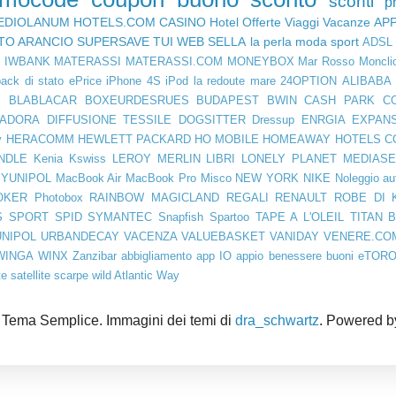
sconti
p
EDIOLANUM
HOTELS.COM
CASINO
Hotel
Offerte Viaggi
Vacanze
AP
TO ARANCIO
SUPERSAVE
TUI
WEB SELLA
la perla
moda
sport
ADSL
D
IWBANK
MATERASSI
MATERASSI.COM
MONEYBOX
Mar Rosso
Moncli
ack di stato
ePrice
iPhone 4S
iPod
la redoute
mare
24OPTION
ALIBABA
E
BLABLACAR
BOXEURDESRUES
BUDAPEST
BWIN
CASH PARK
C
IADORA
DIFFUSIONE TESSILE
DOGSITTER
Dressup
ENRGIA
EXPAN
y
HERACOMM
HEWLETT PACKARD
HO MOBILE
HOMEAWAY
HOTELS C
NDLE
Kenia
Kswiss
LEROY MERLIN
LIBRI
LONELY PLANET
MEDIASE
YUNIPOL
MacBook Air
MacBook Pro
Misco
NEW YORK
NIKE
Noleggio au
OKER
Photobox
RAINBOW MAGICLAND
REGALI
RENAULT
ROBE DI 
S SPORT
SPID
SYMANTEC
Snapfish
Spartoo
TAPE A L'OLEIL
TITAN 
UNIPOL
URBANDECAY
VACENZA
VALUEBASKET
VANIDAY
VENERE.CO
WINGA
WINX
Zanzibar
abbigliamento
app IO
appio
benessere
buoni
eTOR
te
satellite
scarpe
wild Atlantic Way
Tema Semplice. Immagini dei temi di
dra_schwartz
. Powered 