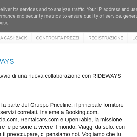
liver its services and to analyze traffic. Your IP address and us
rmance and security metrics to ensure quality of service, gene
buse.
A CASHBACK
CONFRONTA PREZZI
REGISTRAZIONE
L
WAYS
l'avvio di una nuova collaborazione con RIDEWAYS
a parte del Gruppo Priceline, il principale fornitore
 servizi correlati. Insieme a Booking.com,
da.com, Rentalcars.com e OpenTable, la missione
are le persone a vivere il mondo. Viaggi da solo, con
on ti preoccupare, ci pensiamo noi. Vogliamo che tu