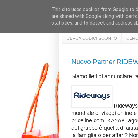
This site uses cookies from Google to de
are shared with Google along with perfo
statistics, and to detect and address a
CERCA CODICI SCONTO
CERC
Nuovo Partner RIDE
Siamo lieti di annunciare 
Rideways f
mondiale di viaggi online e
priceline.com, KAYAK, ago
del gruppo è quella di aiut
la famiglia o per affari? N