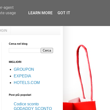
er-agent
rate usage
LEARN MORE
GOT IT
OGIN
Cerca nel blog
MIGLIORI
GROUPON
EXPEDIA
HOTELS.COM
Post più popolari
Codice sconto
GODADDY SCONTO