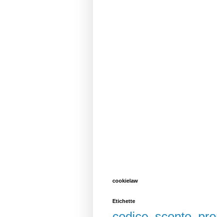
cookielaw
Etichette
codice sconto
pr