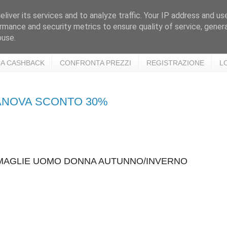
liver its services and to analyze traffic. Your IP address and us
rmance and security metrics to ensure quality of service, gene
buse.
A CASHBACK
CONFRONTA PREZZI
REGISTRAZIONE
L
RANOVA SCONTO 30%
 MAGLIE UOMO DONNA AUTUNNO/INVERNO