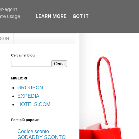
er-agent
rate usage
LEARN MORE
GOT IT
OGIN
Cerca nel blog
MIGLIORI
GROUPON
EXPEDIA
HOTELS.COM
Post più popolari
Codice sconto
GODADDY SCONTO