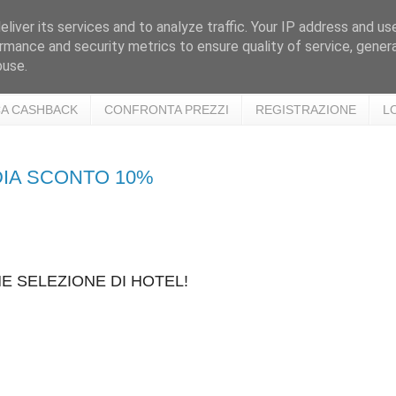
liver its services and to analyze traffic. Your IP address and us
rmance and security metrics to ensure quality of service, gene
buse.
A CASHBACK
CONFRONTA PREZZI
REGISTRAZIONE
L
EDIA SCONTO 10%
E SELEZIONE DI HOTEL!