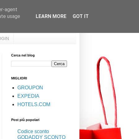
er-agent
rate usage
LEARN MORE
GOT IT
OGIN
Cerca nel blog
MIGLIORI
GROUPON
EXPEDIA
HOTELS.COM
Post più popolari
Codice sconto
GODADDY SCONTO