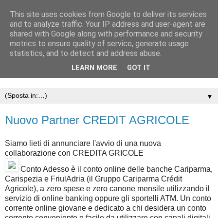
This site uses cookies from Google to deliver its services
and to analyze traffic. Your IP address and user-agent are
shared with Google along with performance and security
metrics to ensure quality of service, generate usage
statistics, and to detect and address abuse.
LEARN MORE
GOT IT
▼
Nuovo Partner CREDIT AGRICOLE
Siamo lieti di annunciare l'avvio di una nuova
collaborazione con CREDITA GRICOLE
Conto Adesso è il conto online delle banche Cariparma,
Carispezia e FriulAdria (il Gruppo Cariparma Crédit
Agricole), a zero spese e zero canone mensile utilizzando il
servizio di online banking oppure gli sportelli ATM. Un conto
corrente online giovane e dedicato a chi desidera un conto
corrente conveniente e facile da utilizzare con canali digitali.