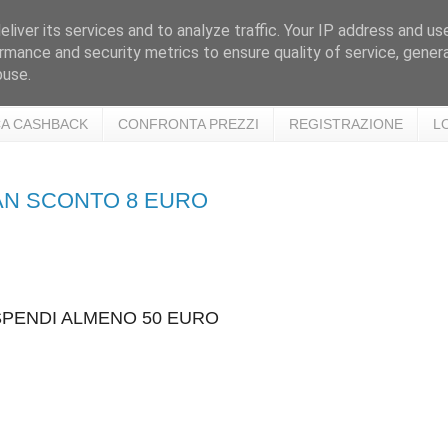
liver its services and to analyze traffic. Your IP address and us
rmance and security metrics to ensure quality of service, gene
buse.
A CASHBACK
CONFRONTA PREZZI
REGISTRAZIONE
L
MAN SCONTO 8 EURO
SPENDI ALMENO 50 EURO