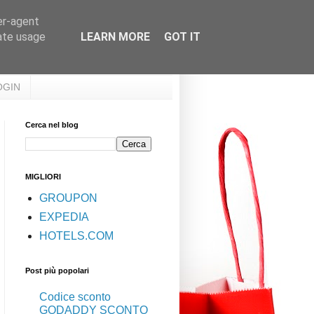
er-agent
rate usage
LEARN MORE
GOT IT
OGIN
Cerca nel blog
MIGLIORI
GROUPON
EXPEDIA
HOTELS.COM
Post più popolari
Codice sconto
GODADDY SCONTO