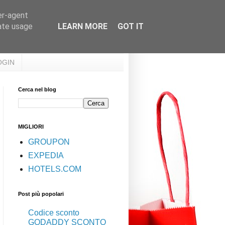
er-agent
rate usage
LEARN MORE
GOT IT
OGIN
Cerca nel blog
MIGLIORI
GROUPON
EXPEDIA
HOTELS.COM
Post più popolari
Codice sconto
GODADDY SCONTO