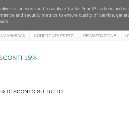
liver its services and to analyze traffic. Your IP address and us
rmance and security metrics to ensure quality of service, gene
buse.
A CASHBACK
CONFRONTA PREZZI
REGISTRAZIONE
L
 SCONTI 15%
15% DI SCONTO SU TUTTO