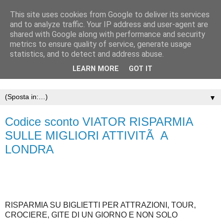
This site uses cookies from Google to deliver its services
and to analyze traffic. Your IP address and user-agent are
shared with Google along with performance and security
metrics to ensure quality of service, generate usage
statistics, and to detect and address abuse.
LEARN MORE
GOT IT
▼
Codice sconto VIATOR RISPARMIA
SULLE MIGLIORI ATTIVITÃ A
LONDRA
RISPARMIA SU BIGLIETTI PER ATTRAZIONI, TOUR,
CROCIERE, GITE DI UN GIORNO E NON SOLO