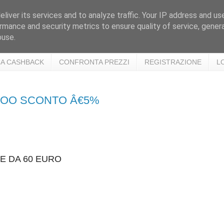
liver its services and to analyze traffic. Your IP address and us
rmance and security metrics to ensure quality of service, gene
buse.
A CASHBACK
CONFRONTA PREZZI
REGISTRAZIONE
L
RTOO SCONTO Â€5%
E DA 60 EURO