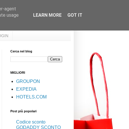
er-agent
rate usage
LEARN MORE
GOT IT
OGIN
Cerca nel blog
MIGLIORI
GROUPON
EXPEDIA
HOTELS.COM
Post più popolari
Codice sconto
GODADDY SCONTO