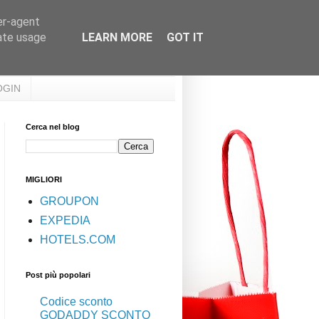
er-agent
rate usage
LEARN MORE
GOT IT
OGIN
Cerca nel blog
MIGLIORI
GROUPON
EXPEDIA
HOTELS.COM
Post più popolari
Codice sconto
GODADDY SCONTO