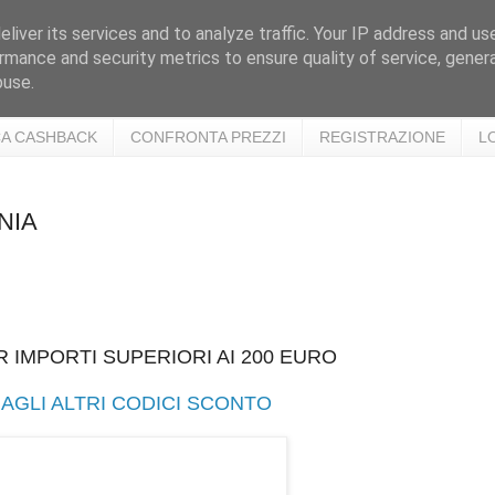
liver its services and to analyze traffic. Your IP address and us
rmance and security metrics to ensure quality of service, gene
buse.
A CASHBACK
CONFRONTA PREZZI
REGISTRAZIONE
L
NIA
 IMPORTI SUPERIORI AI 200 EURO
AGLI ALTRI CODICI SCONTO