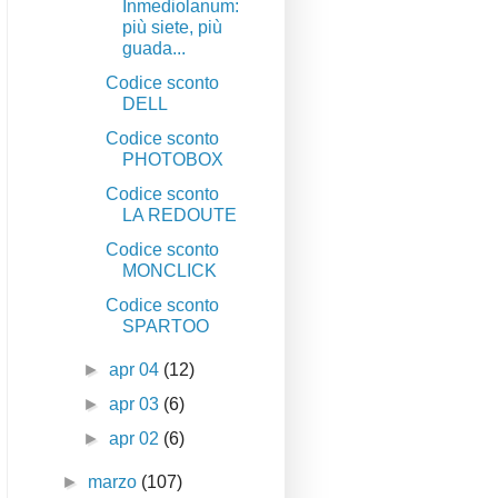
Inmediolanum:
più siete, più
guada...
Codice sconto
DELL
Codice sconto
PHOTOBOX
Codice sconto
LA REDOUTE
Codice sconto
MONCLICK
Codice sconto
SPARTOO
►
apr 04
(12)
►
apr 03
(6)
►
apr 02
(6)
►
marzo
(107)