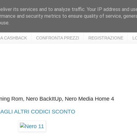
liver its services and to analyze traffic. Your IP address and us
rmance and security metrics to ensure quality of service, gene
buse.
A CASHBACK
CONFRONTA PREZZI
REGISTRAZIONE
L
rning Rom, Nero BackItUp, Nero Media Home 4
AGLI ALTRI CODICI SCONTO