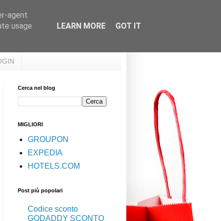
er-agent
rate usage
LEARN MORE
GOT IT
OGIN
Cerca nel blog
MIGLIORI
GROUPON
EXPEDIA
HOTELS.COM
Post più popolari
Codice sconto
GODADDY SCONTO