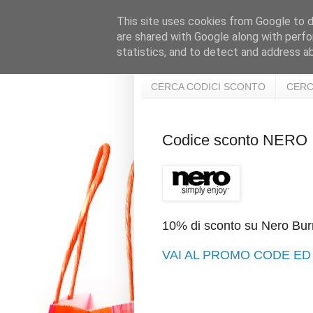
This site uses cookies from Google to de
are shared with Google along with perfo
statistics, and to detect and address a
CERCA CODICI SCONTO
CERC
Codice sconto NERO
10% di sconto su Nero Bu
VAI AL PROMO CODE ED 