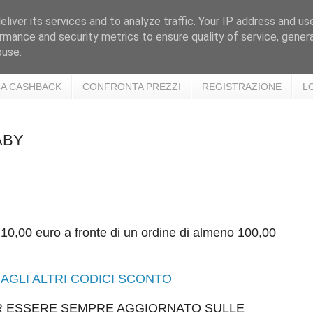
liver its services and to analyze traffic. Your IP address and us
rmance and security metrics to ensure quality of service, gene
buse.
A CASHBACK
CONFRONTA PREZZI
REGISTRAZIONE
L
ABY
 10,00 euro a fronte di un ordine di almeno 100,00
AGLI ALTRI CODICI SCONTO
ER ESSERE SEMPRE AGGIORNATO SULLE