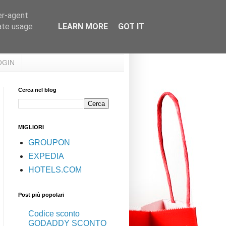
er-agent
rate usage
LEARN MORE
GOT IT
OGIN
Cerca nel blog
MIGLIORI
GROUPON
EXPEDIA
HOTELS.COM
Post più popolari
Codice sconto
GODADDY SCONTO