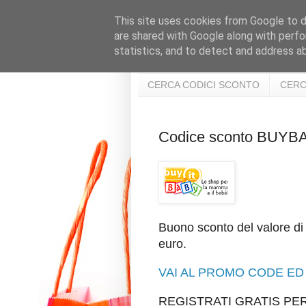
This site uses cookies from Google to de
are shared with Google along with perfo
statistics, and to detect and address a
CERCA CODICI SCONTO
CERC
Codice sconto BUYB
Buono sconto del valore di
euro.
VAI AL PROMO CODE ED 
REGISTRATI GRATIS P