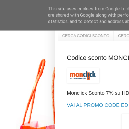
This site uses cookies from Google to de
are shared with Google along with perfo
statistics, and to detect and address a
CERCA CODICI SCONTO
CERC
Codice sconto MONC
Monclick Sconto 7% su H
VAI AL PROMO CODE ED 