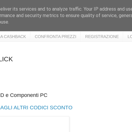
liver its services and to analyze traffic. Your IP address and us
rmance and security metrics to ensure quality of service, gene
buse.
A CASHBACK
CONFRONTA PREZZI
REGISTRAZIONE
L
LICK
DD e Componenti PC
AGLI ALTRI CODICI SCONTO