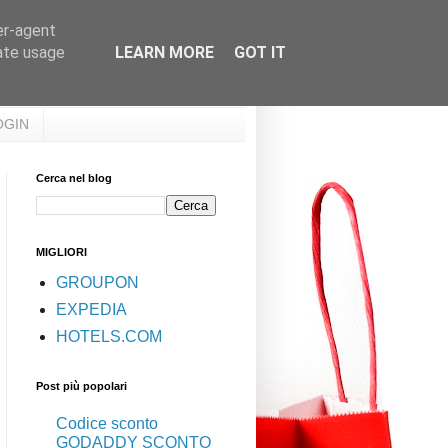
er-agent
rate usage
LEARN MORE
GOT IT
OGIN
Cerca nel blog
MIGLIORI
GROUPON
EXPEDIA
HOTELS.COM
Post più popolari
Codice sconto
GODADDY SCONTO