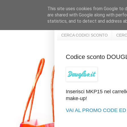
This site uses cookies from Google to de
are shared with Google along with perfo
statistics, and to detect and address a
CERCA CODICI SCONTO
CERC
Codice sconto DOUG
Inserisci MKP15 nel carrello
make-up!
VAI AL PROMO CODE ED 