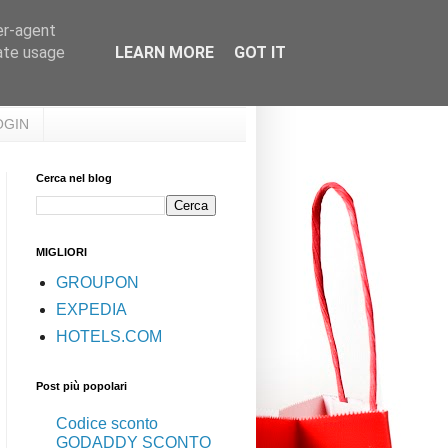
er-agent
rate usage
LEARN MORE
GOT IT
OGIN
Cerca nel blog
MIGLIORI
GROUPON
EXPEDIA
HOTELS.COM
Post più popolari
Codice sconto
GODADDY SCONTO