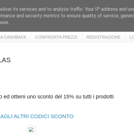
liver its services and to analyze traffic. Your IP address and us
rmance and security metrics to ensure quality of service, gene
buse.
A CASHBACK
CONFRONTA PREZZI
REGISTRAZIONE
L
LAS
 ed ottieni uno sconto del 15% su tutti i prodotti
AGLI ALTRI CODICI SCONTO