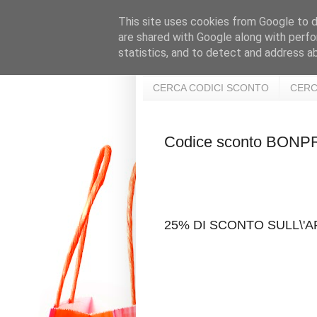
This site uses cookies from Google to de
are shared with Google along with perfo
statistics, and to detect and address a
CERCA CODICI SCONTO
CERC
Codice sconto BON
25% DI SCONTO SULL\'