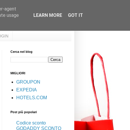
er-agent
rate usage
LEARN MORE
GOT IT
OGIN
Cerca nel blog
MIGLIORI
GROUPON
EXPEDIA
HOTELS.COM
Post più popolari
Codice sconto
GODADDY SCONTO