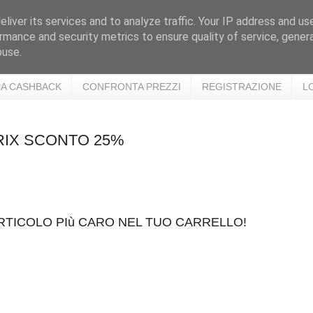
liver its services and to analyze traffic. Your IP address and us
rmance and security metrics to ensure quality of service, gene
buse.
A CASHBACK
CONFRONTA PREZZI
REGISTRAZIONE
L
PRIX SCONTO 25%
ARTICOLO PIù CARO NEL TUO CARRELLO!