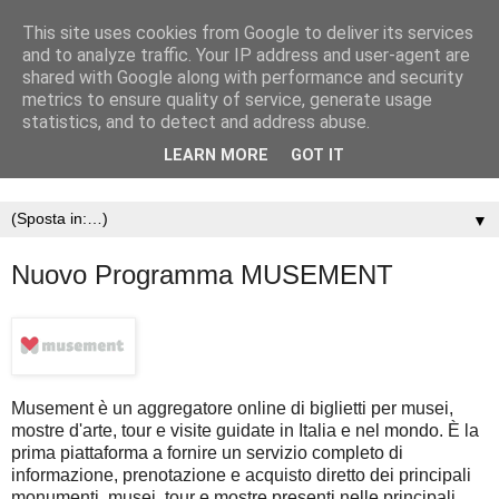
This site uses cookies from Google to deliver its services
and to analyze traffic. Your IP address and user-agent are
shared with Google along with performance and security
metrics to ensure quality of service, generate usage
statistics, and to detect and address abuse.
LEARN MORE
GOT IT
▼
Nuovo Programma MUSEMENT
Musement è un aggregatore online di biglietti per musei,
mostre d'arte, tour e visite guidate in Italia e nel mondo. È la
prima piattaforma a fornire un servizio completo di
informazione, prenotazione e acquisto diretto dei principali
monumenti, musei, tour e mostre presenti nelle principali