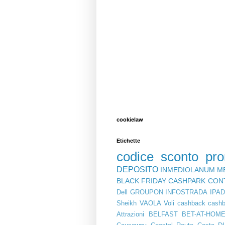
cookielaw
Etichette
codice sconto
pr
DEPOSITO
INMEDIOLANUM
M
BLACK FRIDAY
CASHPARK
CON
Dell
GROUPON
INFOSTRADA
IPA
Sheikh
VAOLA
Voli
cashback
cashb
Attrazioni
BELFAST
BET-AT-HOM