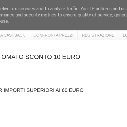
liver its services and to analyze traffic. Your IP address and us
rmance and security metrics to ensure quality of service, gene
buse.
A CASHBACK
CONFRONTA PREZZI
REGISTRAZIONE
L
E TOMATO SCONTO 10 EURO
 IMPORTI SUPERIORI AI 60 EURO