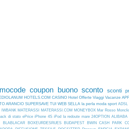
omocode
coupon
buono sconto
sconti
p
EDIOLANUM
HOTELS.COM
CASINO
Hotel
Offerte Viaggi
Vacanze
AP
TO ARANCIO
SUPERSAVE
TUI
WEB SELLA
la perla
moda
sport
ADSL
D
IWBANK
MATERASSI
MATERASSI.COM
MONEYBOX
Mar Rosso
Moncli
ack di stato
ePrice
iPhone 4S
iPod
la redoute
mare
24OPTION
ALIBABA
E
BLABLACAR
BOXEURDESRUES
BUDAPEST
BWIN
CASH PARK
C