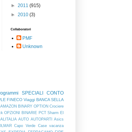
►
2011
(915)
►
2010
(3)
Collaboratori
PMF
Unknown
rogrammi
SPECIALI
CONTO
PLE
FINECO
Viaggi
BANCA SELLA
AMAZON
BINARY OPTION
Crociere
ck
OPZIONI BINARIE
PCT
Sharm El
ALITALIA
AUTO
AUTOPARTI
Asics
OLMAR
Capo Verde
Case vacanza