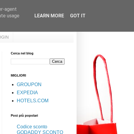
er-agent
rate usage
LEARN MORE
GOT IT
OGIN
Cerca nel blog
MIGLIORI
GROUPON
EXPEDIA
HOTELS.COM
Post più popolari
Codice sconto
GODADDY SCONTO