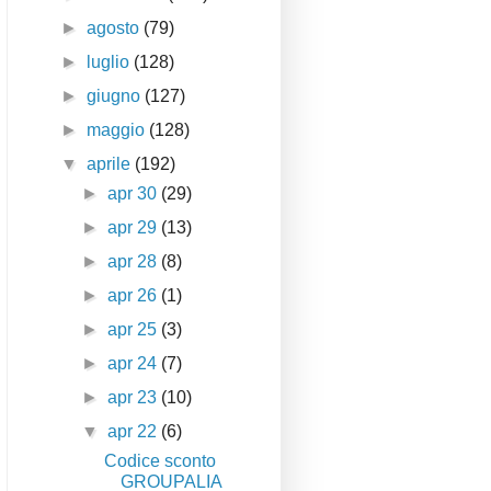
►
agosto
(79)
►
luglio
(128)
►
giugno
(127)
►
maggio
(128)
▼
aprile
(192)
►
apr 30
(29)
►
apr 29
(13)
►
apr 28
(8)
►
apr 26
(1)
►
apr 25
(3)
►
apr 24
(7)
►
apr 23
(10)
▼
apr 22
(6)
Codice sconto
GROUPALIA