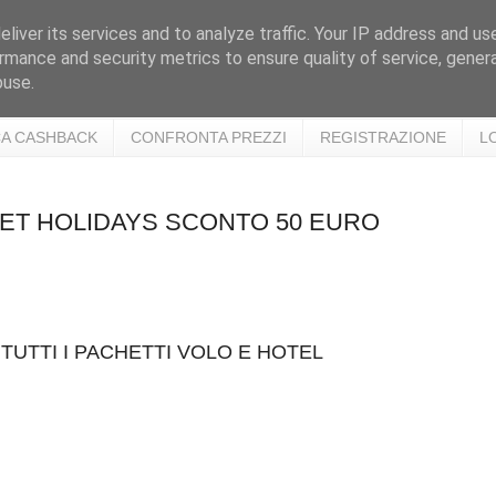
liver its services and to analyze traffic. Your IP address and us
rmance and security metrics to ensure quality of service, gene
buse.
A CASHBACK
CONFRONTA PREZZI
REGISTRAZIONE
L
YJET HOLIDAYS SCONTO 50 EURO
TUTTI I PACHETTI VOLO E HOTEL