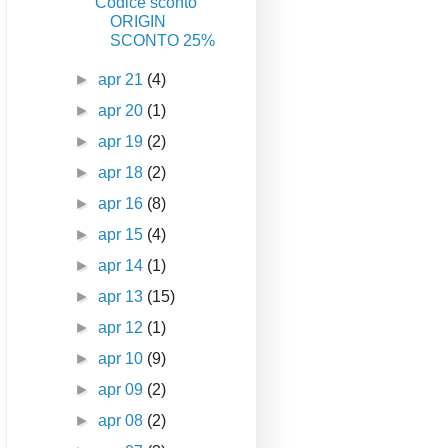
Codice sconto
ORIGIN
SCONTO 25%
►
apr 21
(4)
►
apr 20
(1)
►
apr 19
(2)
►
apr 18
(2)
►
apr 16
(8)
►
apr 15
(4)
►
apr 14
(1)
►
apr 13
(15)
►
apr 12
(1)
►
apr 10
(9)
►
apr 09
(2)
►
apr 08
(2)