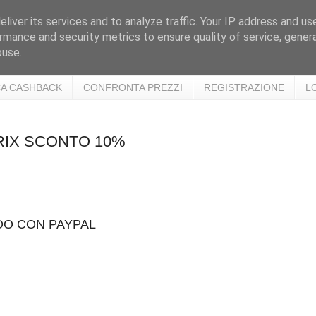
liver its services and to analyze traffic. Your IP address and us
rmance and security metrics to ensure quality of service, gene
buse.
A CASHBACK
CONFRONTA PREZZI
REGISTRAZIONE
L
PRIX SCONTO 10%
DO CON PAYPAL