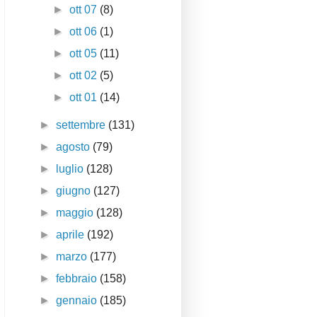
►
ott 07
(8)
►
ott 06
(1)
►
ott 05
(11)
►
ott 02
(5)
►
ott 01
(14)
►
settembre
(131)
►
agosto
(79)
►
luglio
(128)
►
giugno
(127)
►
maggio
(128)
►
aprile
(192)
►
marzo
(177)
►
febbraio
(158)
►
gennaio
(185)