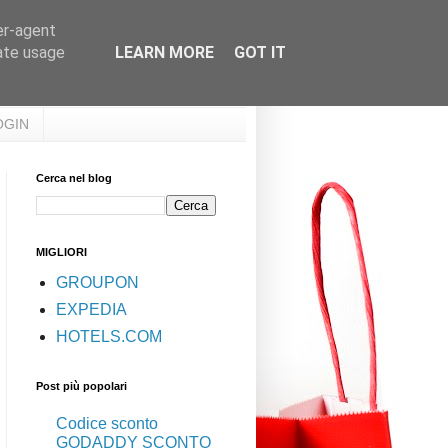
er-agent
rate usage
LEARN MORE
GOT IT
OGIN
Cerca nel blog
MIGLIORI
GROUPON
EXPEDIA
HOTELS.COM
Post più popolari
Codice sconto
GODADDY SCONTO