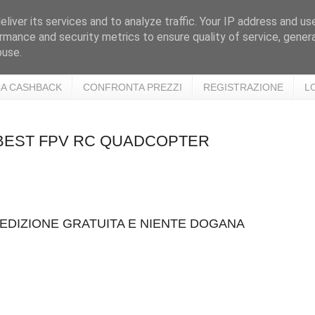
liver its services and to analyze traffic. Your IP address and us
rmance and security metrics to ensure quality of service, gene
buse.
A CASHBACK
CONFRONTA PREZZI
REGISTRAZIONE
L
ARBEST FPV RC QUADCOPTER
EDIZIONE GRATUITA E NIENTE DOGANA