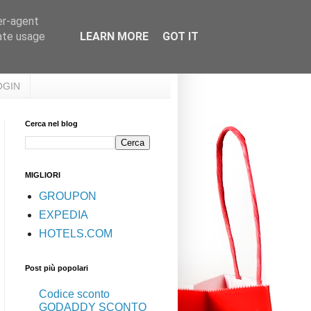
er-agent
rate usage
LEARN MORE
GOT IT
OGIN
Cerca nel blog
MIGLIORI
GROUPON
EXPEDIA
HOTELS.COM
Post più popolari
Codice sconto
GODADDY SCONTO