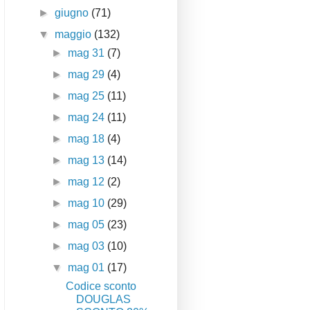
►
giugno
(71)
▼
maggio
(132)
►
mag 31
(7)
►
mag 29
(4)
►
mag 25
(11)
►
mag 24
(11)
►
mag 18
(4)
►
mag 13
(14)
►
mag 12
(2)
►
mag 10
(29)
►
mag 05
(23)
►
mag 03
(10)
▼
mag 01
(17)
Codice sconto
DOUGLAS