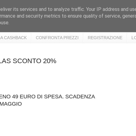
liver its services and to analyze traffic. Your IP address and us
rmance and security metrics to ensure quality of service, gene
buse.
A CASHBACK
CONFRONTA PREZZI
REGISTRAZIONE
L
GLAS SCONTO 20%
ENO 49 EURO DI SPESA. SCADENZA
 MAGGIO