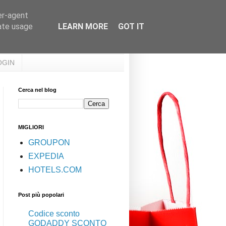
er-agent
rate usage
LEARN MORE
GOT IT
OGIN
Cerca nel blog
MIGLIORI
GROUPON
EXPEDIA
HOTELS.COM
Post più popolari
Codice sconto
GODADDY SCONTO