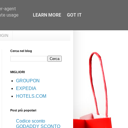
er-agent
rate usage
LEARN MORE
GOT IT
OGIN
Cerca nel blog
MIGLIORI
GROUPON
EXPEDIA
HOTELS.COM
Post più popolari
Codice sconto
GODADDY SCONTO