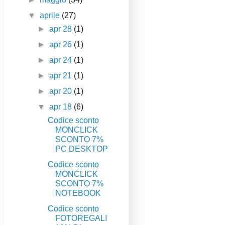
▼
aprile
(27)
►
apr 28
(1)
►
apr 26
(1)
►
apr 24
(1)
►
apr 21
(1)
►
apr 20
(1)
▼
apr 18
(6)
Codice sconto
MONCLICK
SCONTO 7%
PC DESKTOP
Codice sconto
MONCLICK
SCONTO 7%
NOTEBOOK
Codice sconto
FOTOREGALI