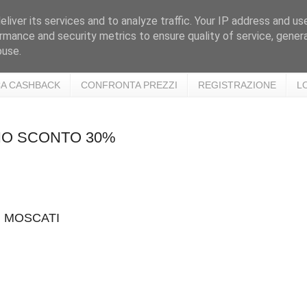
liver its services and to analyze traffic. Your IP address and us
rmance and security metrics to ensure quality of service, gene
buse.
A CASHBACK
CONFRONTA PREZZI
REGISTRAZIONE
L
VINO SCONTO 30%
I MOSCATI