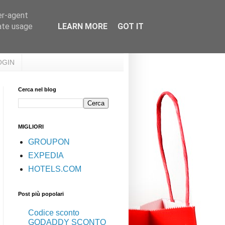
er-agent
rate usage
LEARN MORE
GOT IT
OGIN
Cerca nel blog
MIGLIORI
GROUPON
EXPEDIA
HOTELS.COM
Post più popolari
Codice sconto
GODADDY SCONTO