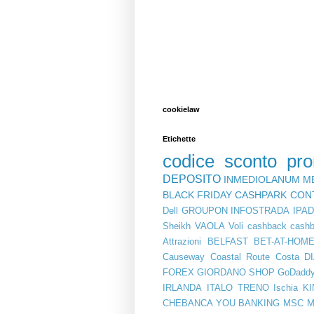
cookielaw
Etichette
codice sconto
pr
DEPOSITO
INMEDIOLANUM
M
BLACK FRIDAY
CASHPARK
CON
Dell
GROUPON
INFOSTRADA
IPA
Sheikh
VAOLA
Voli
cashback
cashb
Attrazioni
BELFAST
BET-AT-HOM
Causeway Coastal Route
Costa
D
FOREX
GIORDANO SHOP
GoDadd
IRLANDA
ITALO TRENO
Ischia
KI
CHEBANCA YOU BANKING
MSC
M