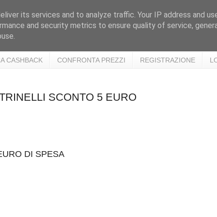
liver its services and to analyze traffic. Your IP address and us
rmance and security metrics to ensure quality of service, gene
buse.
A CASHBACK
CONFRONTA PREZZI
REGISTRAZIONE
L
ELTRINELLI SCONTO 5 EURO
EURO DI SPESA