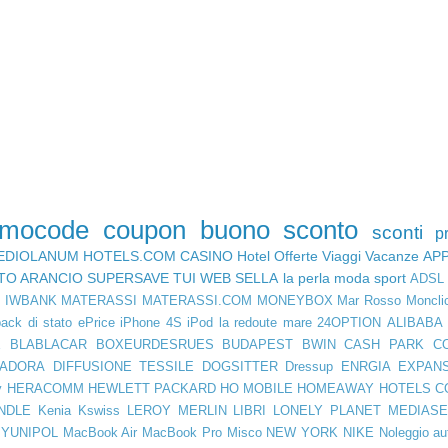
omocode
coupon
buono sconto
sconti
p
EDIOLANUM
HOTELS.COM
CASINO
Hotel
Offerte Viaggi
Vacanze
AP
TO ARANCIO
SUPERSAVE
TUI
WEB SELLA
la perla
moda
sport
ADSL
D
IWBANK
MATERASSI
MATERASSI.COM
MONEYBOX
Mar Rosso
Moncli
ack di stato
ePrice
iPhone 4S
iPod
la redoute
mare
24OPTION
ALIBABA
E
BLABLACAR
BOXEURDESRUES
BUDAPEST
BWIN
CASH PARK
C
IADORA
DIFFUSIONE TESSILE
DOGSITTER
Dressup
ENRGIA
EXPAN
y
HERACOMM
HEWLETT PACKARD
HO MOBILE
HOMEAWAY
HOTELS C
NDLE
Kenia
Kswiss
LEROY MERLIN
LIBRI
LONELY PLANET
MEDIASE
YUNIPOL
MacBook Air
MacBook Pro
Misco
NEW YORK
NIKE
Noleggio au