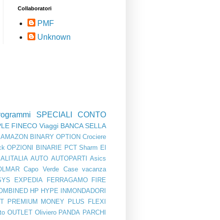
Collaboratori
PMF
Unknown
rogrammi
SPECIALI
CONTO
PLE
FINECO
Viaggi
BANCA SELLA
AMAZON
BINARY OPTION
Crociere
ck
OPZIONI BINARIE
PCT
Sharm El
ALITALIA
AUTO
AUTOPARTI
Asics
OLMAR
Capo Verde
Case vacanza
SYS
EXPEDIA
FERRAGAMO
FIRE
OMBINED
HP
HYPE
INMONDADORI
T PREMIUM
MONEY PLUS FLEXI
to
OUTLET
Oliviero
PANDA
PARCHI