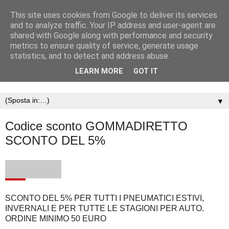
This site uses cookies from Google to deliver its services
and to analyze traffic. Your IP address and user-agent are
shared with Google along with performance and security
metrics to ensure quality of service, generate usage
statistics, and to detect and address abuse.
LEARN MORE
GOT IT
▼
Codice sconto GOMMADIRETTO
SCONTO DEL 5%
SCONTO DEL 5% PER TUTTI I PNEUMATICI ESTIVI,
INVERNALI E PER TUTTE LE STAGIONI PER AUTO.
ORDINE MINIMO 50 EURO