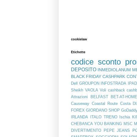
cookielaw
Etichette
codice sconto
pr
DEPOSITO
INMEDIOLANUM
M
BLACK FRIDAY
CASHPARK
CON
Dell
GROUPON
INFOSTRADA
IPA
Sheikh
VAOLA
Voli
cashback
cashb
Attrazioni
BELFAST
BET-AT-HOM
Causeway Coastal Route
Costa
D
FOREX
GIORDANO SHOP
GoDadd
IRLANDA
ITALO TRENO
Ischia
KI
CHEBANCA YOU BANKING
MSC
M
DIVERTIMENTO
PEPE JEANS
P