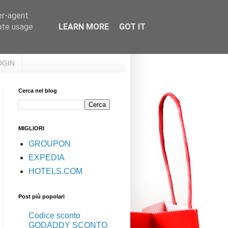
er-agent
rate usage
LEARN MORE
GOT IT
OGIN
Cerca nel blog
MIGLIORI
GROUPON
EXPEDIA
HOTELS.COM
Post più popolari
Codice sconto
GODADDY SCONTO