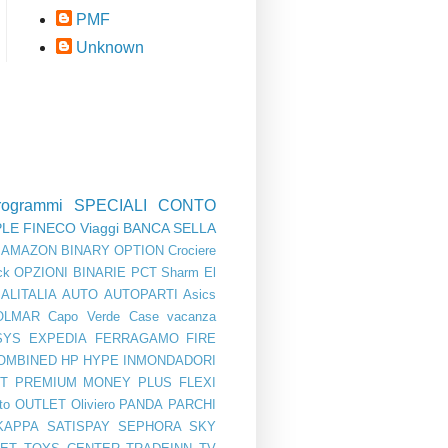
PMF
Unknown
rogrammi
SPECIALI
CONTO
PLE
FINECO
Viaggi
BANCA SELLA
AMAZON
BINARY OPTION
Crociere
ck
OPZIONI BINARIE
PCT
Sharm El
ALITALIA
AUTO
AUTOPARTI
Asics
OLMAR
Capo Verde
Case vacanza
SYS
EXPEDIA
FERRAGAMO
FIRE
OMBINED
HP
HYPE
INMONDADORI
T PREMIUM
MONEY PLUS FLEXI
to
OUTLET
Oliviero
PANDA
PARCHI
KAPPA
SATISPAY
SEPHORA
SKY