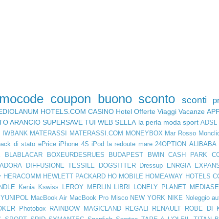
omocode
coupon
buono sconto
sconti
p
EDIOLANUM
HOTELS.COM
CASINO
Hotel
Offerte Viaggi
Vacanze
AP
TO ARANCIO
SUPERSAVE
TUI
WEB SELLA
la perla
moda
sport
ADSL
D
IWBANK
MATERASSI
MATERASSI.COM
MONEYBOX
Mar Rosso
Moncli
ack di stato
ePrice
iPhone 4S
iPod
la redoute
mare
24OPTION
ALIBABA
E
BLABLACAR
BOXEURDESRUES
BUDAPEST
BWIN
CASH PARK
C
IADORA
DIFFUSIONE TESSILE
DOGSITTER
Dressup
ENRGIA
EXPAN
y
HERACOMM
HEWLETT PACKARD
HO MOBILE
HOMEAWAY
HOTELS C
NDLE
Kenia
Kswiss
LEROY MERLIN
LIBRI
LONELY PLANET
MEDIASE
YUNIPOL
MacBook Air
MacBook Pro
Misco
NEW YORK
NIKE
Noleggio au
OKER
Photobox
RAINBOW MAGICLAND
REGALI
RENAULT
ROBE DI 