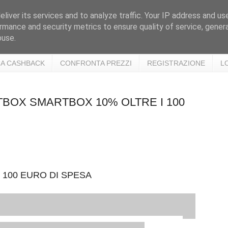
liver its services and to analyze traffic. Your IP address and us
rmance and security metrics to ensure quality of service, gene
buse.
A CASHBACK
CONFRONTA PREZZI
REGISTRAZIONE
L
RTBOX SMARTBOX 10% OLTRE I 100
 100 EURO DI SPESA