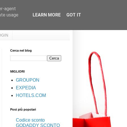
er-agent
rate usage
LEARN MORE
GOT IT
OGIN
Cerca nel blog
MIGLIORI
GROUPON
EXPEDIA
HOTELS.COM
Post più popolari
Codice sconto
GODADDY SCONTO