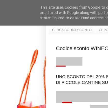
This site uses cookies from Google to de
are shared with Google along with perfo
statistics, and to detect and address a
CERCA CODICI SCONTO
CERC
Codice sconto WIN
UNO SCONTO DEL 20% S
DI PICCOLE CANTINE S