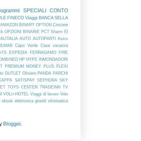
rogrammi
SPECIALI
CONTO
PLE
FINECO
Viaggi
BANCA SELLA
AMAZON
BINARY OPTION
Crociere
ck
OPZIONI BINARIE
PCT
Sharm El
ALITALIA
AUTO
AUTOPARTI
Asics
OLMAR
Capo Verde
Case vacanza
SYS
EXPEDIA
FERRAGAMO
FIRE
OMBINED
HP
HYPE
INMONDADORI
T PREMIUM
MONEY PLUS FLEXI
to
OUTLET
Oliviero
PANDA
PARCHI
KAPPA
SATISPAY
SEPHORA
SKY
BET
TOYS CENTER
TRADEINN
TV
M
VOLI+HOTEL
Viaggi di lavoro
Volo
O
ebook
elettronica
gioielli
informatica
by
Blogger
.