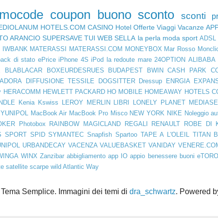
omocode
coupon
buono sconto
sconti
p
EDIOLANUM
HOTELS.COM
CASINO
Hotel
Offerte Viaggi
Vacanze
AP
TO ARANCIO
SUPERSAVE
TUI
WEB SELLA
la perla
moda
sport
ADSL
D
IWBANK
MATERASSI
MATERASSI.COM
MONEYBOX
Mar Rosso
Moncli
ack di stato
ePrice
iPhone 4S
iPod
la redoute
mare
24OPTION
ALIBABA
E
BLABLACAR
BOXEURDESRUES
BUDAPEST
BWIN
CASH PARK
C
IADORA
DIFFUSIONE TESSILE
DOGSITTER
Dressup
ENRGIA
EXPAN
y
HERACOMM
HEWLETT PACKARD
HO MOBILE
HOMEAWAY
HOTELS C
NDLE
Kenia
Kswiss
LEROY MERLIN
LIBRI
LONELY PLANET
MEDIASE
YUNIPOL
MacBook Air
MacBook Pro
Misco
NEW YORK
NIKE
Noleggio au
OKER
Photobox
RAINBOW MAGICLAND
REGALI
RENAULT
ROBE DI 
S SPORT
SPID
SYMANTEC
Snapfish
Spartoo
TAPE A L'OLEIL
TITAN 
UNIPOL
URBANDECAY
VACENZA
VALUEBASKET
VANIDAY
VENERE.CO
WINGA
WINX
Zanzibar
abbigliamento
app IO
appio
benessere
buoni
eTOR
te
satellite
scarpe
wild Atlantic Way
Tema Semplice. Immagini dei temi di
dra_schwartz
. Powered 