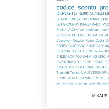
codice sconto
pr
DEPOSITO
INMEDIOLANUM
M
BLACK FRIDAY
CASHPARK
CON
Dell
GROUPON
INFOSTRADA
IPA
Sheikh
VAOLA
Voli
cashback
cashb
Attrazioni
BELFAST
BET-AT-HOM
Causeway Coastal Route
Costa
D
FOREX
GIORDANO SHOP
GoDadd
IRLANDA
ITALO TRENO
Ischia
KI
CHEBANCA YOU BANKING
MSC
M
DIVERTIMENTO
PEPE JEANS
P
SMARTBOX
SOGGIORNI
SOLARI
Traghetti
Tunisia
UNILEVERSHOP
+ hotel
WHITTARD
WILLIAM HILL
intimo
marocco
no spid
prenatal
salu
MINAUS. 