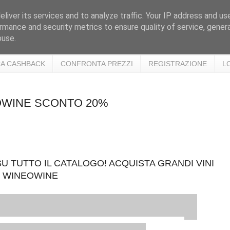
liver its services and to analyze traffic. Your IP address and us
rmance and security metrics to ensure quality of service, gene
buse.
A CASHBACK
CONFRONTA PREZZI
REGISTRAZIONE
L
EOWINE SCONTO 20%
U TUTTO IL CATALOGO! ACQUISTA GRANDI VINI
U WINEOWINE