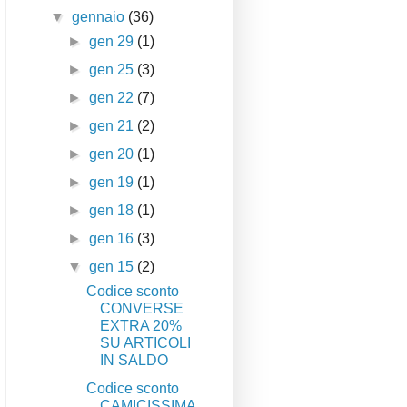
▼
gennaio
(36)
►
gen 29
(1)
►
gen 25
(3)
►
gen 22
(7)
►
gen 21
(2)
►
gen 20
(1)
►
gen 19
(1)
►
gen 18
(1)
►
gen 16
(3)
▼
gen 15
(2)
Codice sconto
CONVERSE
EXTRA 20%
SU ARTICOLI
IN SALDO
Codice sconto
CAMICISSIMA