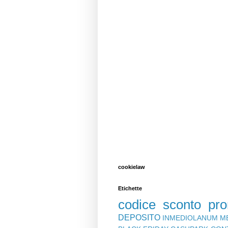
cookielaw
Etichette
codice sconto
pr
DEPOSITO
INMEDIOLANUM
M