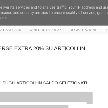
liver its services and to analyze traffic. Your IP address and us
rmance and security metrics to ensure quality of service, gene
buse.
A CASHBACK
CONFRONTA PREZZI
REGISTRAZIONE
L
VERSE EXTRA 20% SU ARTICOLI IN
 SUGLI ARTICOLI IN SALDO SELEZIONATI