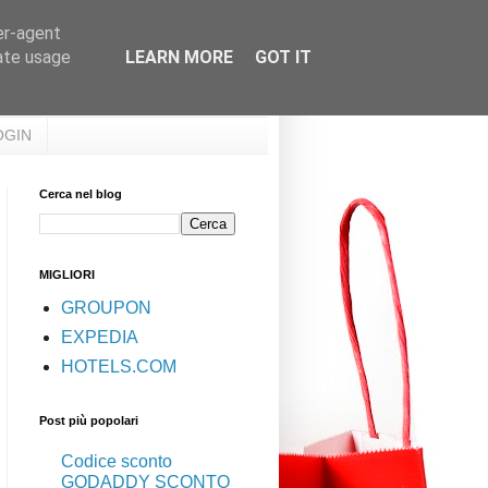
er-agent
rate usage
LEARN MORE
GOT IT
OGIN
Cerca nel blog
MIGLIORI
GROUPON
EXPEDIA
HOTELS.COM
Post più popolari
Codice sconto
GODADDY SCONTO