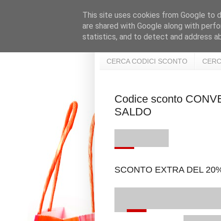
This site uses cookies from Google to de
are shared with Google along with perfo
statistics, and to detect and address a
CERCA CODICI SCONTO
CERC
Codice sconto CON
SALDO
SCONTO EXTRA DEL 20%