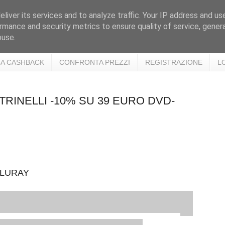
liver its services and to analyze traffic. Your IP address and us
rmance and security metrics to ensure quality of service, gene
buse.
A CASHBACK
CONFRONTA PREZZI
REGISTRAZIONE
L
ELTRINELLI -10% SU 39 EURO DVD-
BLURAY