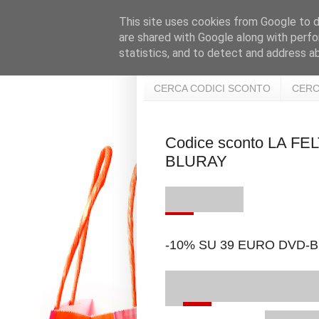
This site uses cookies from Google to de
are shared with Google along with perfo
statistics, and to detect and address a
CERCA CODICI SCONTO
CERC
Codice sconto LA F
BLURAY
-10% SU 39 EURO DVD-