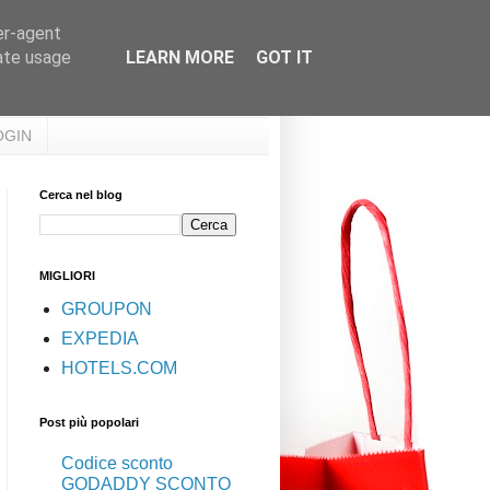
er-agent
rate usage
LEARN MORE
GOT IT
OGIN
Cerca nel blog
MIGLIORI
GROUPON
EXPEDIA
HOTELS.COM
Post più popolari
Codice sconto
GODADDY SCONTO