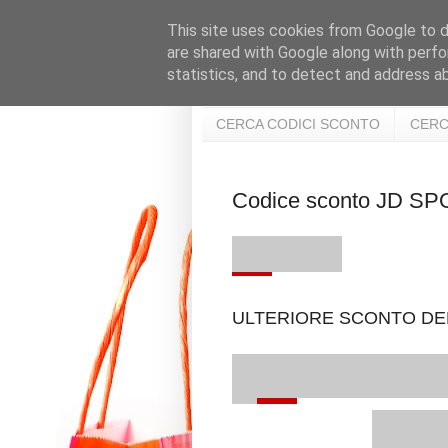
This site uses cookies from Google to de
are shared with Google along with perfo
statistics, and to detect and address a
CERCA CODICI SCONTO
CERC
Codice sconto JD 
ULTERIORE SCONTO DEL