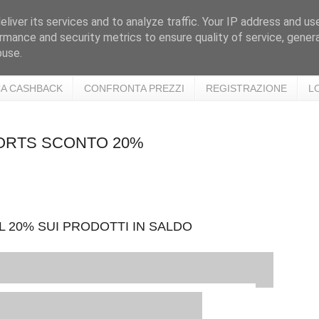
liver its services and to analyze traffic. Your IP address and us
rmance and security metrics to ensure quality of service, gene
buse.
A CASHBACK
CONFRONTA PREZZI
REGISTRAZIONE
L
SPORTS SCONTO 20%
 20% SUI PRODOTTI IN SALDO