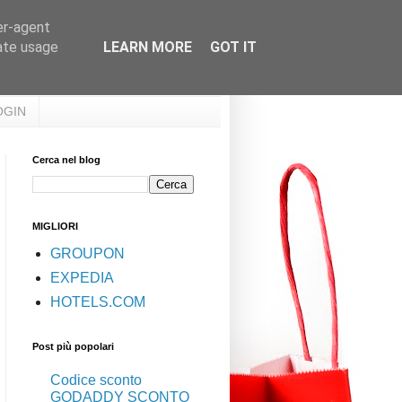
er-agent
rate usage
LEARN MORE
GOT IT
OGIN
Cerca nel blog
MIGLIORI
GROUPON
EXPEDIA
HOTELS.COM
Post più popolari
Codice sconto
GODADDY SCONTO