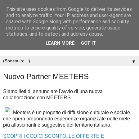
This site uses cookies from Google to deliver its services
and to analyze traffic. Your IP address and user-agent are
shared with Google along with performance and security
metrics to ensure quality of service, generate usage
statistics, and to detect and address abuse.
LEARN MORE
GOT IT
▼
Nuovo Partner MEETERS
Siamo lieti di annunciare l'avvio di una nuova
collaborazione con MEETERS
Meeters è un progetto di diffusione culturale e sociale
che opera proponendo esperienze organizzate nelle mete
più affascinanti e suggestive del territorio italiano.
SCOPRI I CODICI SCONTO, LE OFFERTE E