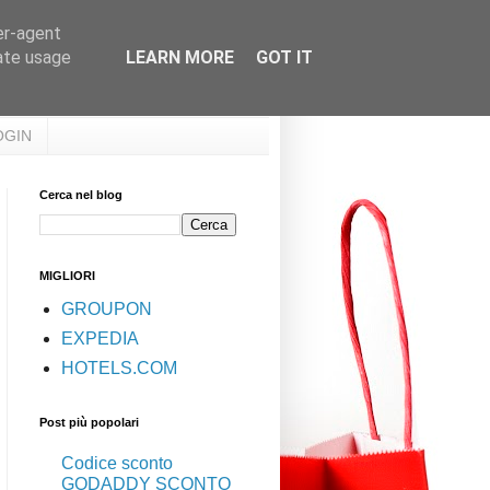
er-agent
rate usage
LEARN MORE
GOT IT
OGIN
Cerca nel blog
MIGLIORI
GROUPON
EXPEDIA
HOTELS.COM
Post più popolari
Codice sconto
GODADDY SCONTO