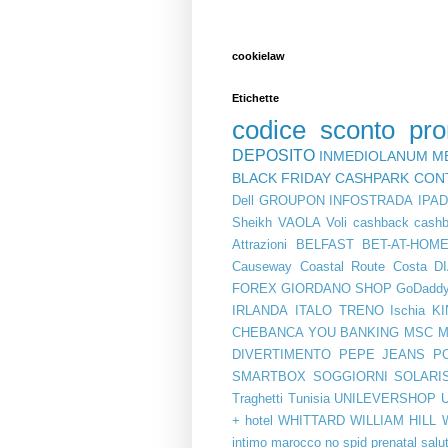
cookielaw
Etichette
codice sconto
pr
DEPOSITO
INMEDIOLANUM
M
BLACK FRIDAY
CASHPARK
CON
Dell
GROUPON
INFOSTRADA
IPA
Sheikh
VAOLA
Voli
cashback
cashb
Attrazioni
BELFAST
BET-AT-HOM
Causeway Coastal Route
Costa
D
FOREX
GIORDANO SHOP
GoDadd
IRLANDA
ITALO TRENO
Ischia
KI
CHEBANCA YOU BANKING
MSC
M
DIVERTIMENTO
PEPE JEANS
P
SMARTBOX
SOGGIORNI
SOLARI
Traghetti
Tunisia
UNILEVERSHOP
+ hotel
WHITTARD
WILLIAM HILL
intimo
marocco
no spid
prenatal
salu