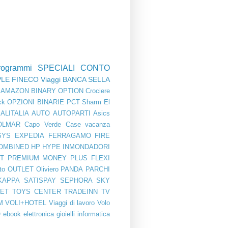
rogrammi
SPECIALI
CONTO
PLE
FINECO
Viaggi
BANCA SELLA
AMAZON
BINARY OPTION
Crociere
ck
OPZIONI BINARIE
PCT
Sharm El
ALITALIA
AUTO
AUTOPARTI
Asics
OLMAR
Capo Verde
Case vacanza
SYS
EXPEDIA
FERRAGAMO
FIRE
OMBINED
HP
HYPE
INMONDADORI
T PREMIUM
MONEY PLUS FLEXI
to
OUTLET
Oliviero
PANDA
PARCHI
KAPPA
SATISPAY
SEPHORA
SKY
BET
TOYS CENTER
TRADEINN
TV
M
VOLI+HOTEL
Viaggi di lavoro
Volo
O
ebook
elettronica
gioielli
informatica