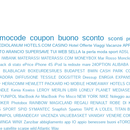
omocode
coupon
buono sconto
sconti
p
EDIOLANUM
HOTELS.COM
CASINO
Hotel
Offerte Viaggi
Vacanze
AP
TO ARANCIO
SUPERSAVE
TUI
WEB SELLA
la perla
moda
sport
ADSL
D
IWBANK
MATERASSI
MATERASSI.COM
MONEYBOX
Mar Rosso
Moncli
ack di stato
ePrice
iPhone 4S
iPod
la redoute
mare
24OPTION
ALIBABA
E
BLABLACAR
BOXEURDESRUES
BUDAPEST
BWIN
CASH PARK
C
IADORA
DIFFUSIONE TESSILE
DOGSITTER
Dressup
ENRGIA
EXPAN
y
HERACOMM
HEWLETT PACKARD
HO MOBILE
HOMEAWAY
HOTELS C
NDLE
Kenia
Kswiss
LEROY MERLIN
LIBRI
LONELY PLANET
MEDIASE
YUNIPOL
MacBook Air
MacBook Pro
Misco
NEW YORK
NIKE
Noleggio au
OKER
Photobox
RAINBOW MAGICLAND
REGALI
RENAULT
ROBE DI 
S SPORT
SPID
SYMANTEC
Snapfish
Spartoo
TAPE A L'OLEIL
TITAN 
UNIPOL
URBANDECAY
VACENZA
VALUEBASKET
VANIDAY
VENERE.CO
WINGA
WINX
Zanzibar
abbigliamento
app IO
appio
benessere
buoni
eTOR
te
satellite
scarpe
wild Atlantic Way