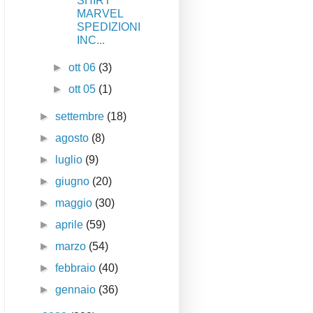
SHIRT
MARVEL
SPEDIZIONI
INC...
►
ott 06
(3)
►
ott 05
(1)
►
settembre
(18)
►
agosto
(8)
►
luglio
(9)
►
giugno
(20)
►
maggio
(30)
►
aprile
(59)
►
marzo
(54)
►
febbraio
(40)
►
gennaio
(36)