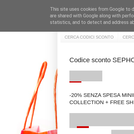
This site uses cookies from Google to de
are shared with Google along with perfo
statistics, and to detect and address a
CERCA CODICI SCONTO
CERC
Codice sconto SEP
-20% SENZA SPESA MINI
COLLECTION + FREE SH