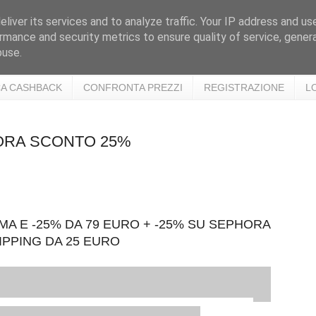
liver its services and to analyze traffic. Your IP address and us
rmance and security metrics to ensure quality of service, gene
buse.
A CASHBACK
CONFRONTA PREZZI
REGISTRAZIONE
L
HORA SCONTO 25%
MA E -25% DA 79 EURO + -25% SU SEPHORA
IPPING DA 25 EURO