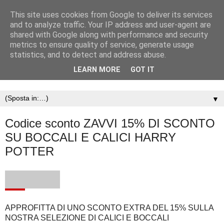
This site uses cookies from Google to deliver its services
and to analyze traffic. Your IP address and user-agent are
shared with Google along with performance and security
metrics to ensure quality of service, generate usage
statistics, and to detect and address abuse.
LEARN MORE
GOT IT
▼
Codice sconto ZAVVI 15% DI SCONTO
SU BOCCALI E CALICI HARRY
POTTER
APPROFITTA DI UNO SCONTO EXTRA DEL 15% SULLA
NOSTRA SELEZIONE DI CALICI E BOCCALI