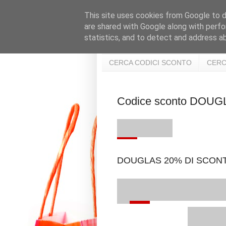
This site uses cookies from Google to de
are shared with Google along with perfo
statistics, and to detect and address a
CERCA CODICI SCONTO
CERC
Codice sconto DOU
DOUGLAS 20% DI SCONT