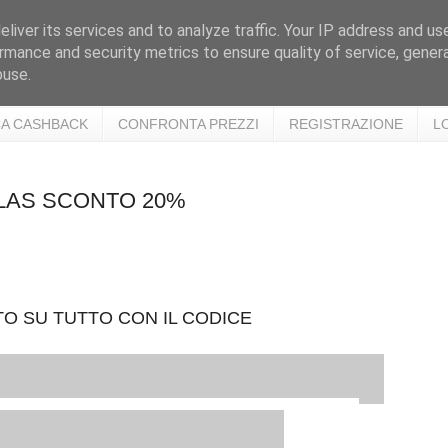
liver its services and to analyze traffic. Your IP address and us
rmance and security metrics to ensure quality of service, gene
buse.
A CASHBACK
CONFRONTA PREZZI
REGISTRAZIONE
L
GLAS SCONTO 20%
O SU TUTTO CON IL CODICE