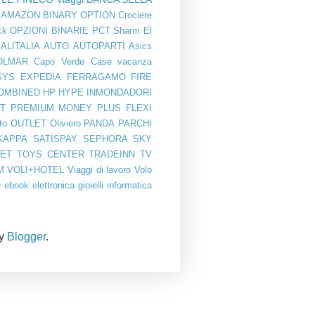
AMAZON
BINARY OPTION
Crociere
ck
OPZIONI BINARIE
PCT
Sharm El
ALITALIA
AUTO
AUTOPARTI
Asics
OLMAR
Capo Verde
Case vacanza
SYS
EXPEDIA
FERRAGAMO
FIRE
OMBINED
HP
HYPE
INMONDADORI
T PREMIUM
MONEY PLUS FLEXI
to
OUTLET
Oliviero
PANDA
PARCHI
KAPPA
SATISPAY
SEPHORA
SKY
BET
TOYS CENTER
TRADEINN
TV
M
VOLI+HOTEL
Viaggi di lavoro
Volo
O
ebook
elettronica
gioielli
informatica
by
Blogger
.