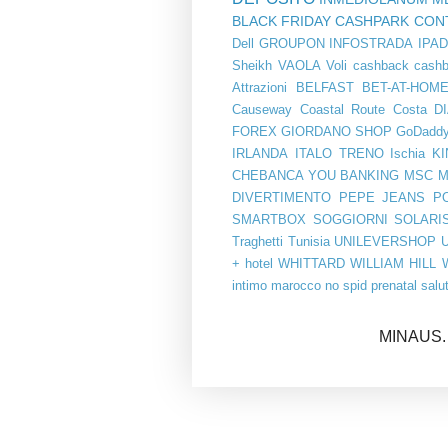
BLACK FRIDAY
CASHPARK
CON
Dell
GROUPON
INFOSTRADA
IPA
Sheikh
VAOLA
Voli
cashback
cashb
Attrazioni
BELFAST
BET-AT-HOM
Causeway Coastal Route
Costa
D
FOREX
GIORDANO SHOP
GoDadd
IRLANDA
ITALO TRENO
Ischia
KI
CHEBANCA YOU BANKING
MSC
M
DIVERTIMENTO
PEPE JEANS
P
SMARTBOX
SOGGIORNI
SOLARI
Traghetti
Tunisia
UNILEVERSHOP
+ hotel
WHITTARD
WILLIAM HILL
intimo
marocco
no spid
prenatal
salu
MINAUS. 