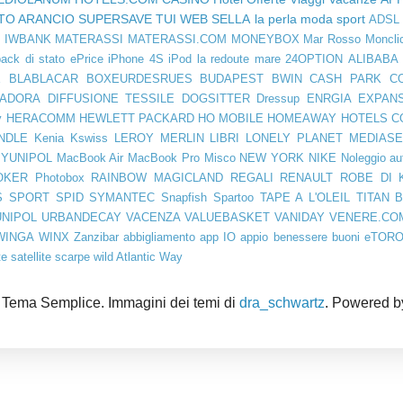
TO ARANCIO
SUPERSAVE
TUI
WEB SELLA
la perla
moda
sport
ADSL
D
IWBANK
MATERASSI
MATERASSI.COM
MONEYBOX
Mar Rosso
Moncli
ack di stato
ePrice
iPhone 4S
iPod
la redoute
mare
24OPTION
ALIBABA
E
BLABLACAR
BOXEURDESRUES
BUDAPEST
BWIN
CASH PARK
C
IADORA
DIFFUSIONE TESSILE
DOGSITTER
Dressup
ENRGIA
EXPAN
y
HERACOMM
HEWLETT PACKARD
HO MOBILE
HOMEAWAY
HOTELS C
NDLE
Kenia
Kswiss
LEROY MERLIN
LIBRI
LONELY PLANET
MEDIASE
YUNIPOL
MacBook Air
MacBook Pro
Misco
NEW YORK
NIKE
Noleggio au
OKER
Photobox
RAINBOW MAGICLAND
REGALI
RENAULT
ROBE DI 
S SPORT
SPID
SYMANTEC
Snapfish
Spartoo
TAPE A L'OLEIL
TITAN 
UNIPOL
URBANDECAY
VACENZA
VALUEBASKET
VANIDAY
VENERE.CO
WINGA
WINX
Zanzibar
abbigliamento
app IO
appio
benessere
buoni
eTOR
te
satellite
scarpe
wild Atlantic Way
Tema Semplice. Immagini dei temi di
dra_schwartz
. Powered 