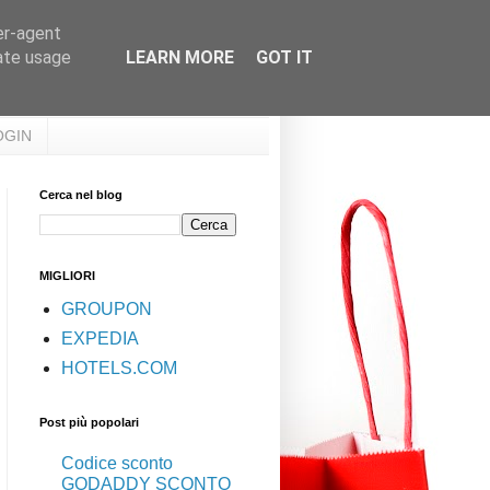
er-agent
rate usage
LEARN MORE
GOT IT
OGIN
Cerca nel blog
MIGLIORI
GROUPON
EXPEDIA
HOTELS.COM
Post più popolari
Codice sconto
GODADDY SCONTO