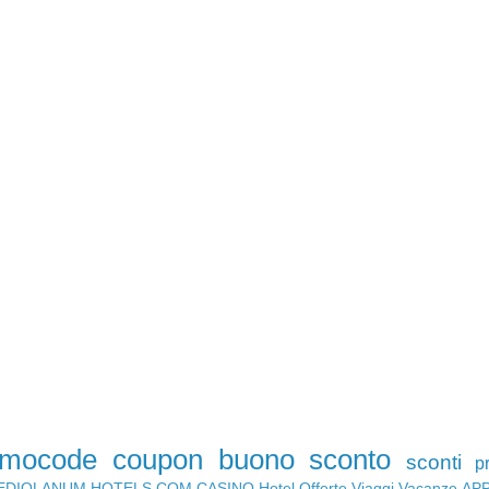
omocode
coupon
buono sconto
sconti
p
EDIOLANUM
HOTELS.COM
CASINO
Hotel
Offerte Viaggi
Vacanze
AP