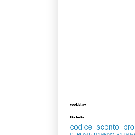
cookielaw
Etichette
codice sconto
pr
DEPOSITO
INMEDIOLANUM
M