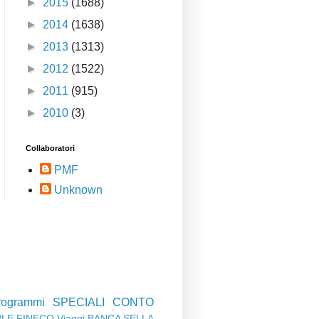
►
2015
(1688)
►
2014
(1638)
►
2013
(1313)
►
2012
(1522)
►
2011
(915)
►
2010
(3)
Collaboratori
PMF
Unknown
rogrammi
SPECIALI
CONTO
PLE
FINECO
Viaggi
BANCA SELLA