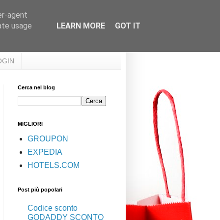
er-agent
rate usage
LEARN MORE
GOT IT
OGIN
Cerca nel blog
MIGLIORI
GROUPON
EXPEDIA
HOTELS.COM
Post più popolari
Codice sconto
GODADDY SCONTO