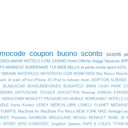
omocode
coupon
buono sconto
sconti
p
EDIOLANUM
HOTELS.COM
CASINO
Hotel
Offerte Viaggi
Vacanze
AP
TO ARANCIO
SUPERSAVE
TUI
WEB SELLA
la perla
moda
sport
ADSL
D
IWBANK
MATERASSI
MATERASSI.COM
MONEYBOX
Mar Rosso
Moncli
ack di stato
ePrice
iPhone 4S
iPod
la redoute
mare
24OPTION
ALIBABA
E
BLABLACAR
BOXEURDESRUES
BUDAPEST
BWIN
CASH PARK
C
IADORA
DIFFUSIONE TESSILE
DOGSITTER
Dressup
ENRGIA
EXPAN
y
HERACOMM
HEWLETT PACKARD
HO MOBILE
HOMEAWAY
HOTELS C
NDLE
Kenia
Kswiss
LEROY MERLIN
LIBRI
LONELY PLANET
MEDIASE
YUNIPOL
MacBook Air
MacBook Pro
Misco
NEW YORK
NIKE
Noleggio au
OKER
Photobox
RAINBOW MAGICLAND
REGALI
RENAULT
ROBE DI 
S SPORT
SPID
SYMANTEC
Snapfish
Spartoo
TAPE A L'OLEIL
TITAN 