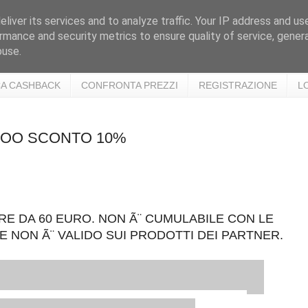
liver its services and to analyze traffic. Your IP address and us
rmance and security metrics to ensure quality of service, gene
buse.
A CASHBACK
CONFRONTA PREZZI
REGISTRAZIONE
L
RTOO SCONTO 10%
RE DA 60 EURO. NON Ã¨ CUMULABILE CON LE
E NON Ã¨ VALIDO SUI PRODOTTI DEI PARTNER.