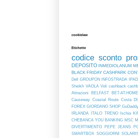
cookielaw
Etichette
codice sconto
pr
DEPOSITO
INMEDIOLANUM
M
BLACK FRIDAY
CASHPARK
CON
Dell
GROUPON
INFOSTRADA
IPA
Sheikh
VAOLA
Voli
cashback
cashb
Attrazioni
BELFAST
BET-AT-HOM
Causeway Coastal Route
Costa
D
FOREX
GIORDANO SHOP
GoDadd
IRLANDA
ITALO TRENO
Ischia
KI
CHEBANCA YOU BANKING
MSC
M
DIVERTIMENTO
PEPE JEANS
P
SMARTBOX
SOGGIORNI
SOLARI