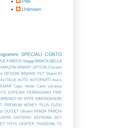
PMF
Unknown
rogrammi
SPECIALI
CONTO
PLE
FINECO
Viaggi
BANCA SELLA
AMAZON
BINARY OPTION
Crociere
ck
OPZIONI BINARIE
PCT
Sharm El
ALITALIA
AUTO
AUTOPARTI
Asics
OLMAR
Capo Verde
Case vacanza
SYS
EXPEDIA
FERRAGAMO
FIRE
OMBINED
HP
HYPE
INMONDADORI
T PREMIUM
MONEY PLUS FLEXI
to
OUTLET
Oliviero
PANDA
PARCHI
KAPPA
SATISPAY
SEPHORA
SKY
BET
TOYS CENTER
TRADEINN
TV