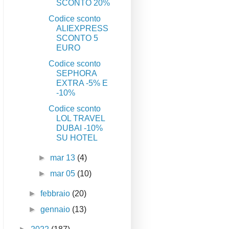
SCONTO 20%
Codice sconto
ALIEXPRESS
SCONTO 5
EURO
Codice sconto
SEPHORA
EXTRA -5% E
-10%
Codice sconto
LOL TRAVEL
DUBAI -10%
SU HOTEL
►
mar 13
(4)
►
mar 05
(10)
►
febbraio
(20)
►
gennaio
(13)