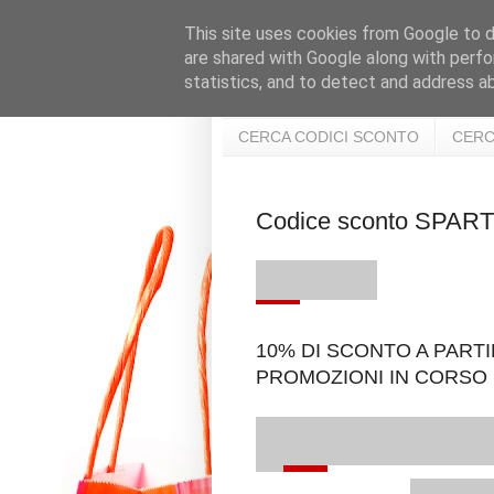
This site uses cookies from Google to de
are shared with Google along with perfo
statistics, and to detect and address a
CERCA CODICI SCONTO
CERC
Codice sconto SPA
10% DI SCONTO A PARTI
PROMOZIONI IN CORSO 